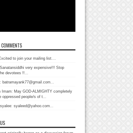
T COMMENTS
xcited to join your mailing list....
Sanatansiddhi very expensive!!! Stop
the devotees !!...
: batramayank77@gmail.com...
 Imam: May GOD-ALMIGHTY completely
 oppressed people/s of t...
 syalee: syaleed@yahoo.com...
 US