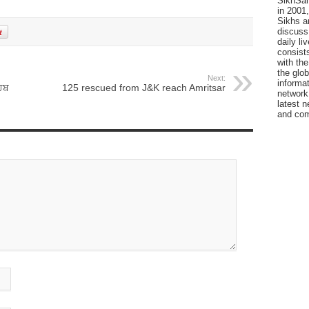
SikhSan
in 2001,
Sikhs a
discuss 
daily l
consists
with the
the glo
Next:
informat
ਿਬ
125 rescued from J&K reach Amritsar
network
latest n
and com