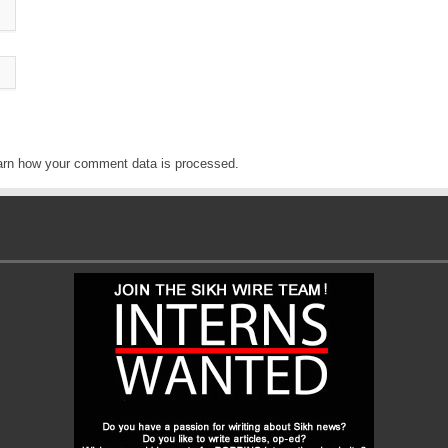
arn how your comment data is processed
.